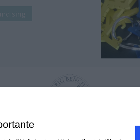
andising
portante
PROJECT ETS