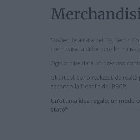
La
Merchandis
Visione
Scopri le
Sostieni le attività del Big Bench 
contribuisci a diffondere l’iniziativa a
Panchine
Ogni ordine darà un prezioso contr
Timbri e
Gli articoli sono realizzati da realtà 
Passaporti
secondo la filosofia del BBCP.
Realizza
Un’ottima idea regalo, un modo co
stato”!
la tua
Panchina