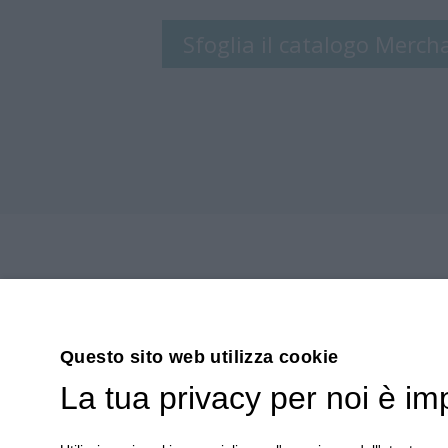
Panchine
Sfoglia il catalogo Merch
speciali
Big
Bench
per
Tutti
Bandi &
Assegnazione
Questo sito web utilizza cookie
fondi
La tua privacy per noi è im
FONDAZIONE BIG BENCH COMMUNITY 
contributi