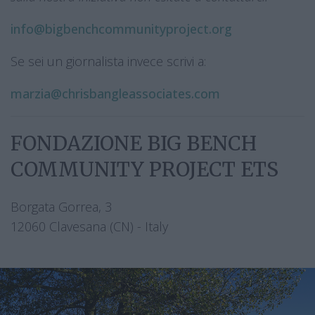
la tua
info@bigbenchcommunityproject.org
Panchina
Se sei un giornalista invece scrivi a:
Panchine
marzia@chrisbangleassociates.com
speciali
Big
FONDAZIONE BIG BENCH
Bench
COMMUNITY PROJECT ETS
per
Tutti
Borgata Gorrea, 3
12060 Clavesana (CN) - Italy
Bandi &
Assegnazione
fondi