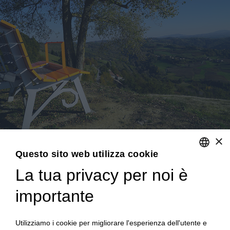
contributi
erogati
finora
Prodotti
&
gadget
Domande
×
Frequenti
Questo sito web utilizza cookie
Gallery
La tua privacy per noi è
ENGLISH
Dona
importante
ITALIAN
ora
Utilizziamo i cookie per migliorare l'esperienza dell'utente e